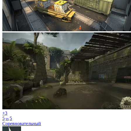
+3
5
5
vs
Соревновательный