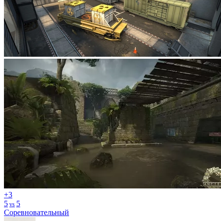
+3
5
5
vs
Соревновательный