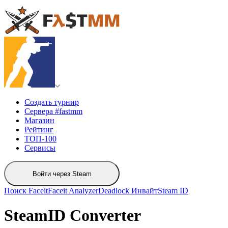
Создать турнир
Сервера #fastmm
Магазин
Рейтинг
ТОП-100
Сервисы
Войти через Steam
Поиск Faceit
Faceit Analyzer
Deadlock Инвайт
Steam ID
SteamID Converter