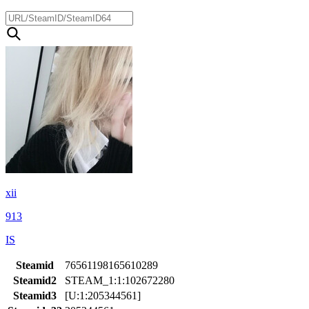
xii
913
IS
Steamid
76561198165610289
Steamid2
STEAM_1:1:102672280
Steamid3
[U:1:205344561]