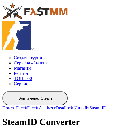
Создать турнир
Сервера #fastmm
Магазин
Рейтинг
ТОП-100
Сервисы
Войти через Steam
Поиск Faceit
Faceit Analyzer
Deadlock Инвайт
Steam ID
SteamID Converter