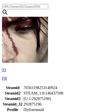
93
FR
Steamid
76561198253140924
Steamid2
STEAM_1:0:146437598
Steamid3
[U:1:292875196]
Steamid_32
292875196
Profile
Публичный