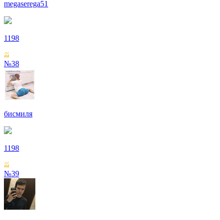
megaserega51
1198
№38
бисмиля
1198
№39