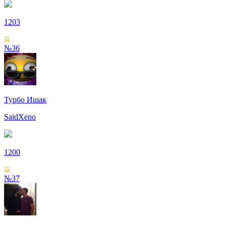
1203
№36
Турбо Ишак
SaidXeno
1200
№37