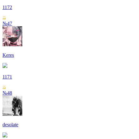
1172
№47
Keres
1171
№48
desolate