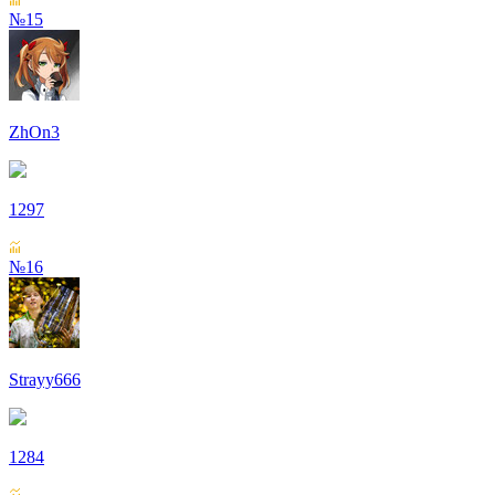
№15
ZhOn3
1297
№16
Strayy666
1284