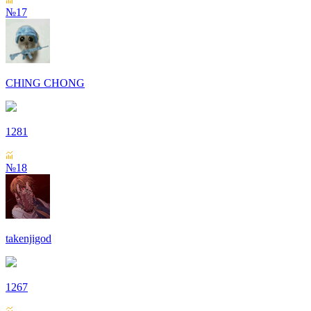
№17
СHlNG СHONG
1281
№18
takenjigod
1267