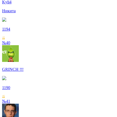
Kyli4
Никита
1194
№40
GRINCH !!!
1190
№41