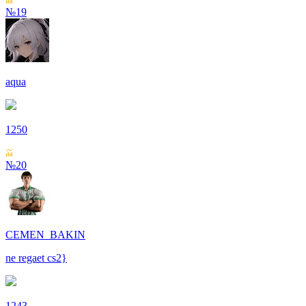
№19
aqua
1250
№20
CEMEN_BAKIN
ne regaet cs2}
1243