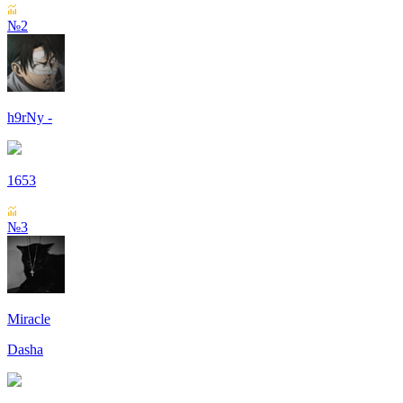
№2
h9rNy -
1653
№3
Miracle
Dasha