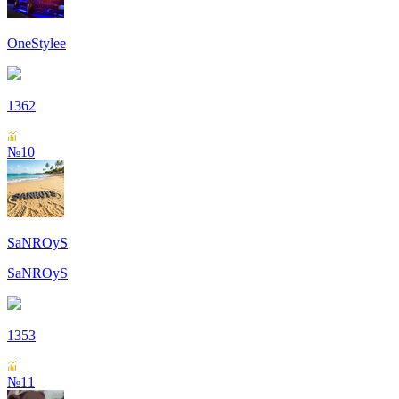
OneStylee
1362
№10
SaNROyS
SaNROyS
1353
№11