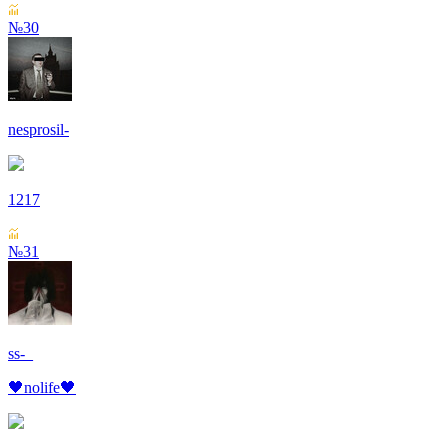
№30
nesprosil-
1217
№31
ss-_
🖤nolife🖤