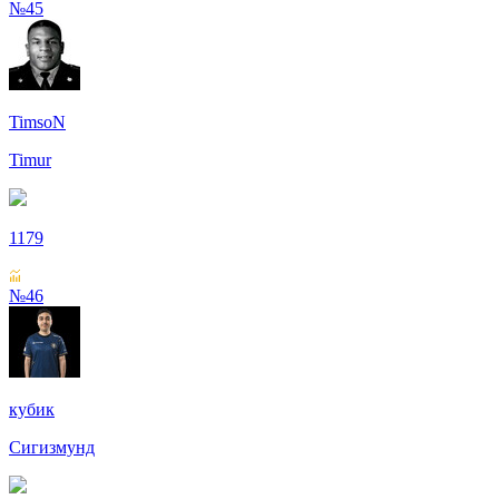
№45
TimsoN
Timur
1179
№46
кубик
Сигизмунд