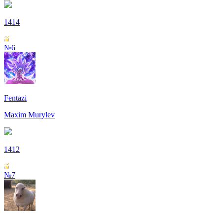
1414
№6
Fentazi
Maxim Murylev
1412
№7