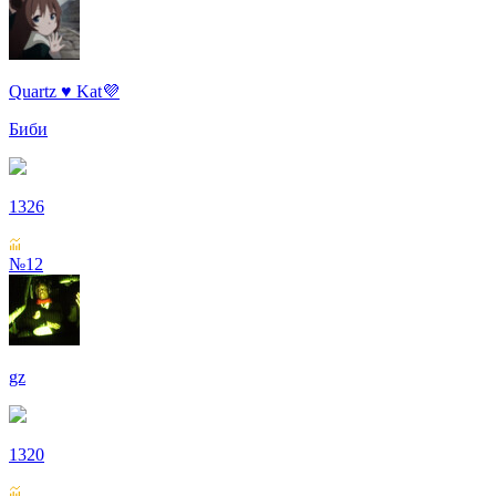
Quartz ♥ Kat💜
Биби
1326
№12
gz
1320