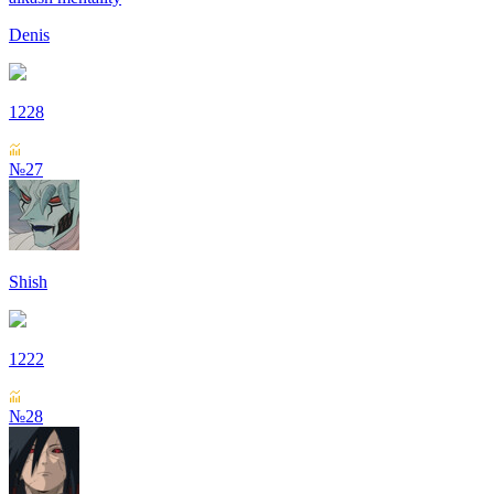
Denis
1228
№27
Shish
1222
№28