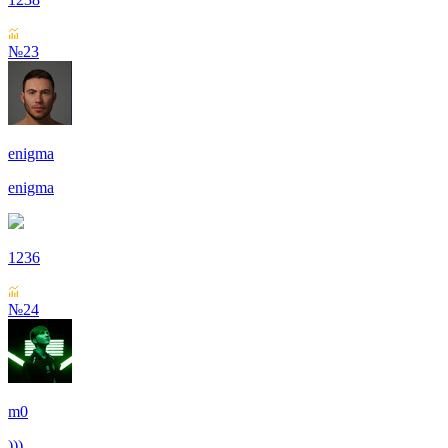
№23
enigma
enigma
1236
№24
m0
)))