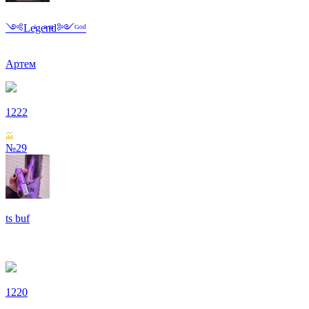
༺Leͥgeͣnͫd༻ᴳᵒᵈ
Артем
1222
№29
ts buf
1220