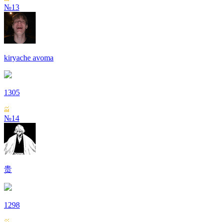
№13
kiryache avoma
1305
№14
贵
1298