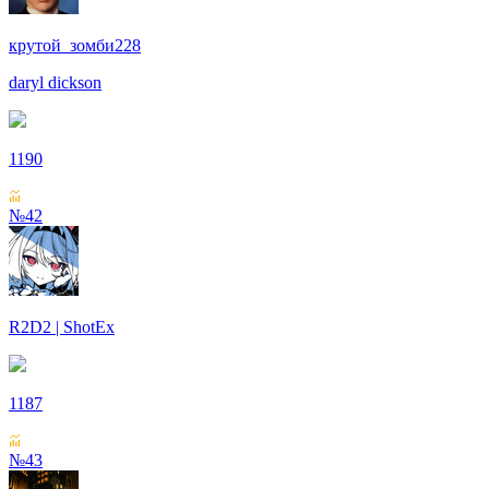
крутой_зомби228
daryl dickson
1190
№42
R2D2 | ShotEx
1187
№43