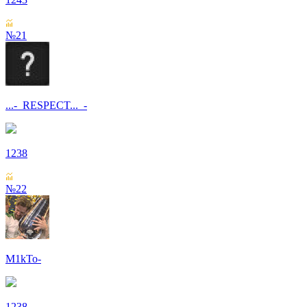
№21
...-_RESPECT..._-
1238
№22
M1kTo-
1238