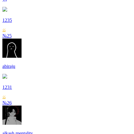
1235
№25
abiraju
1231
№26
alkash mentality