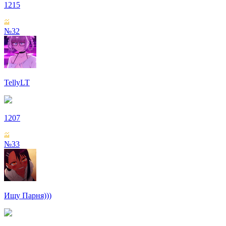
1215
№32
TellyLT
1207
№33
Ищу Парня)))