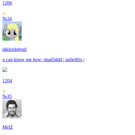
1206
№34
diklordefenil
u can know me how: shad3ddd | qubelifix |
1204
№35
MelZ