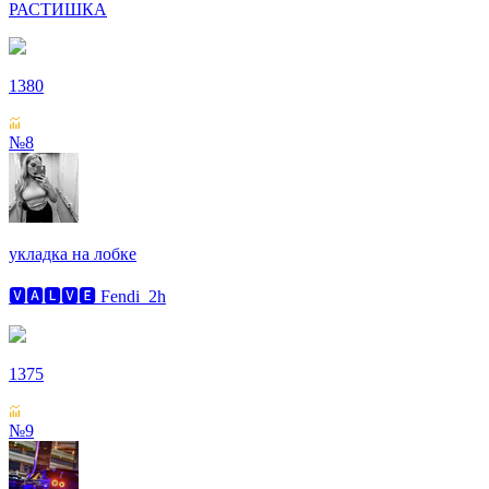
РАСТИШКА
1380
№8
укладка на лобке
🆅🅰🅻🆅🅴 Fendi_2h
1375
№9