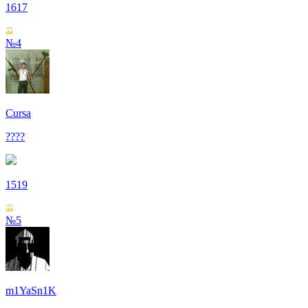
1617
№4
Cursa
????
1519
№5
m1YaSn1K