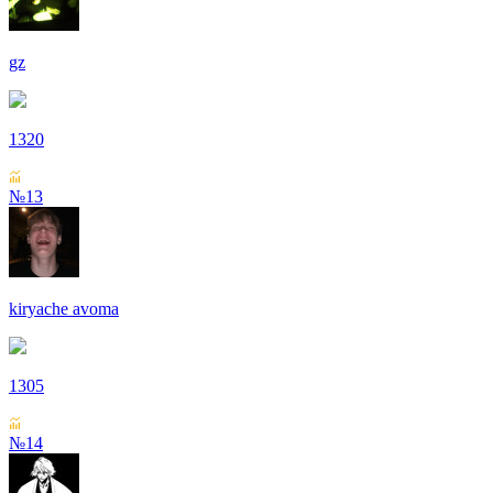
gz
1320
№13
kiryache avoma
1305
№14