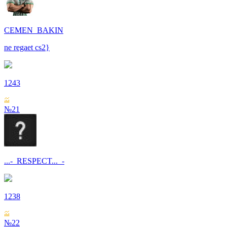
CEMEN_BAKIN
ne regaet cs2}
1243
№21
...-_RESPECT..._-
1238
№22