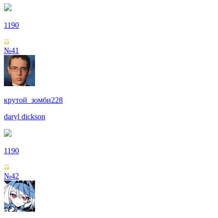
1190
№41
крутой_зомби228
daryl dickson
1190
№42