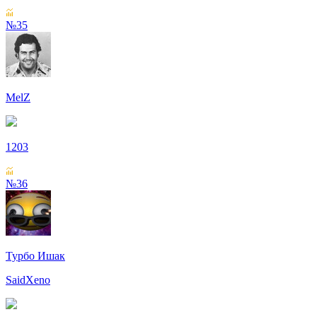
№35
MelZ
1203
№36
Турбо Ишак
SaidXeno