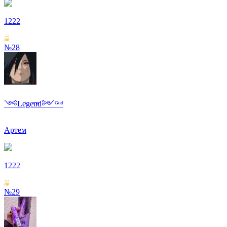
1222
№28
༺Leͥgeͣnͫd༻ᴳᵒᵈ
Артем
1222
№29