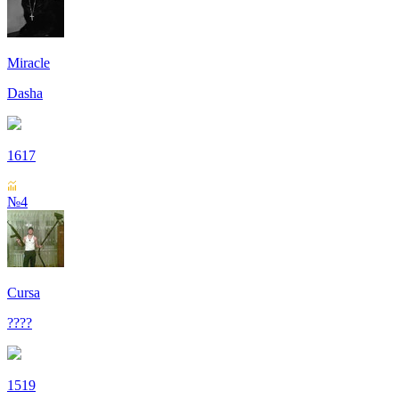
Miracle
Dasha
1617
№4
Cursa
????
1519