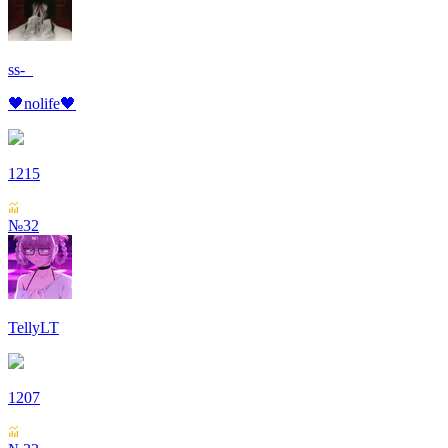
ss-_
🖤nolife🖤
1215
№32
TellyLT
1207