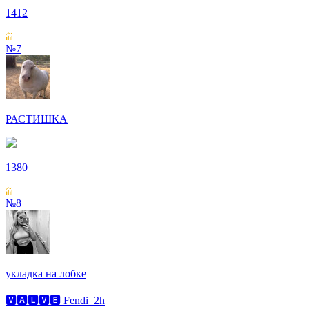
1412
№7
РАСТИШКА
1380
№8
укладка на лобке
🆅🅰🅻🆅🅴 Fendi_2h