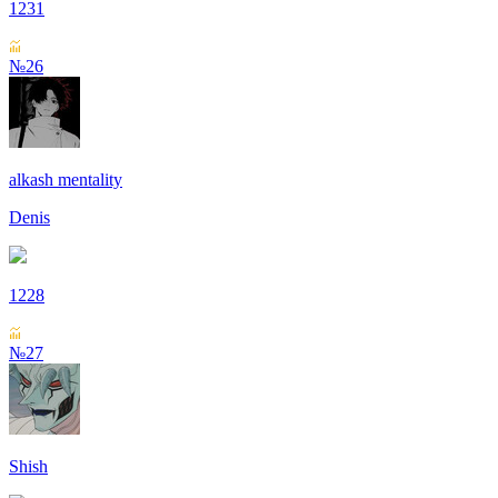
1231
№26
alkash mentality
Denis
1228
№27
Shish