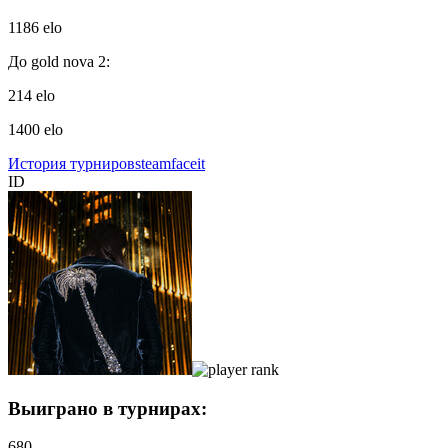
1186 elo
До gold nova 2:
214 elo
1400 elo
История турниров
steam
faceit
ID
Выиграно в турнирах:
680