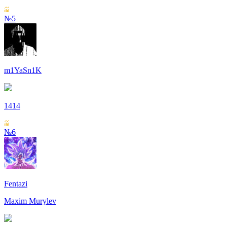
№5
m1YaSn1K
1414
№6
Fentazi
Maxim Murylev