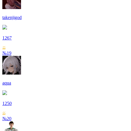
takenjigod
1267
№19
aqua
1250
№20