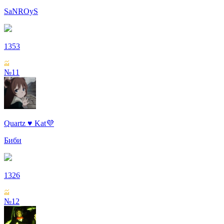
SaNROyS
1353
№11
Quartz ♥ Kat💜
Биби
1326
№12