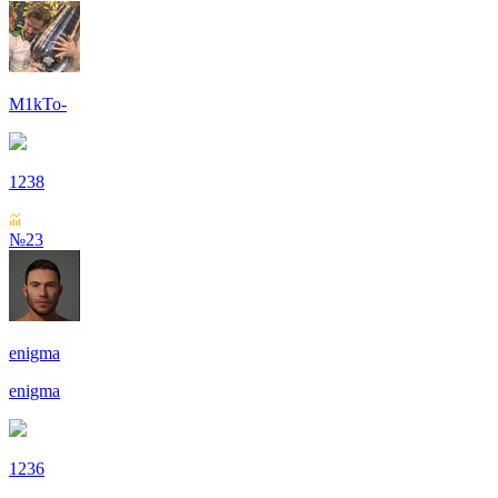
M1kTo-
1238
№23
enigma
enigma
1236