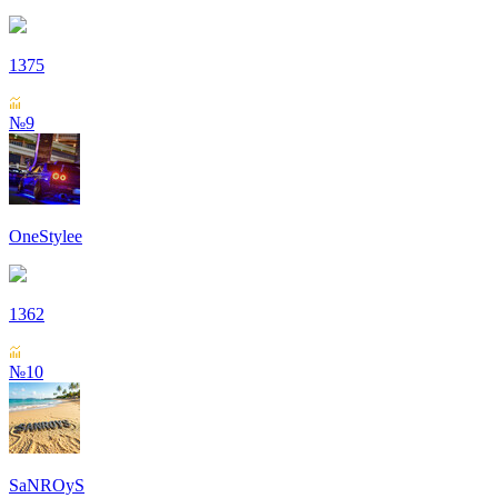
1375
№9
OneStylee
1362
№10
SaNROyS