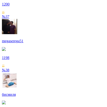
1200
№37
megaserega51
1198
№38
бисмиля