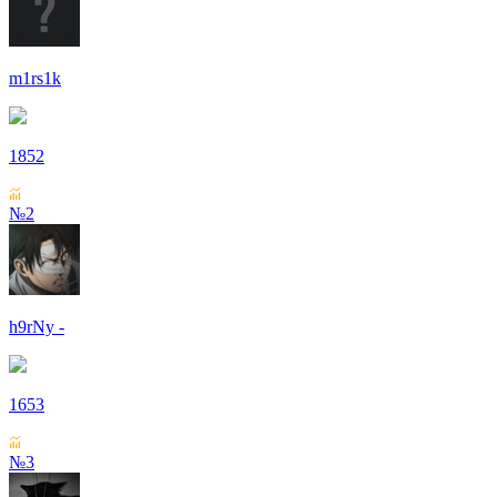
m1rs1k
1852
№2
h9rNy -
1653
№3