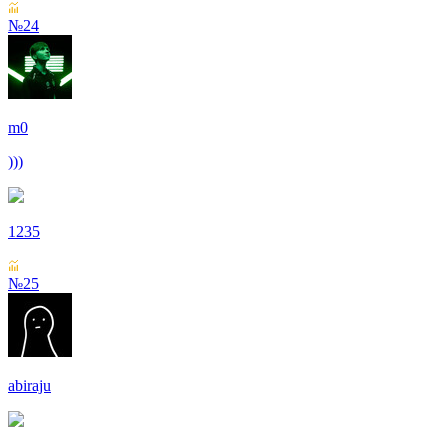
№24
m0
)))
1235
№25
abiraju