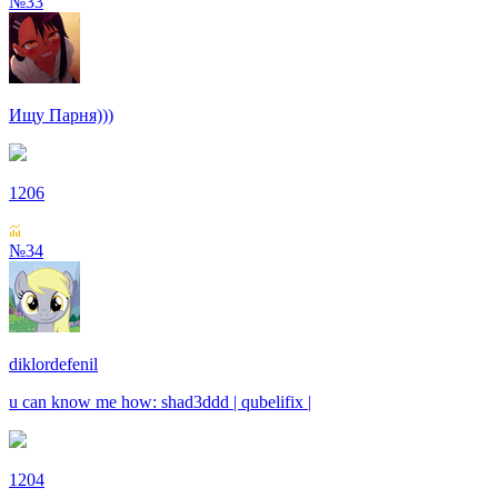
№33
Ищу Парня)))
1206
№34
diklordefenil
u can know me how: shad3ddd | qubelifix |
1204