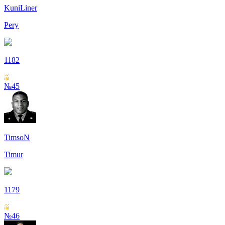
KuniLiner
Pery
1182
№45
TimsoN
Timur
1179
№46