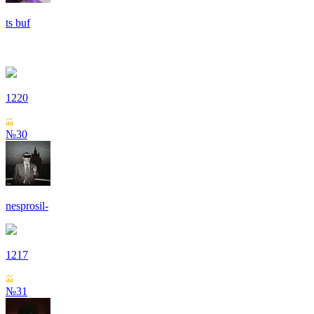
ts buf
1220
№30
nesprosil-
1217
№31