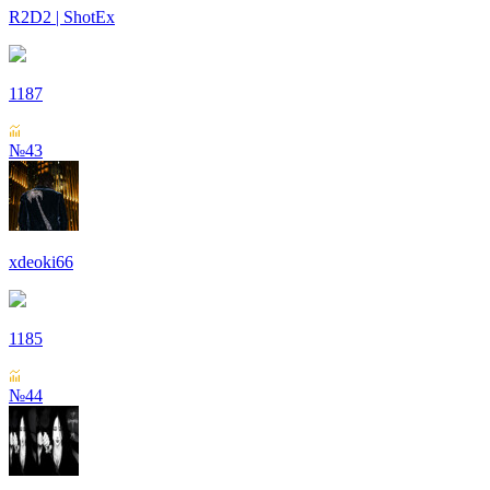
R2D2 | ShotEx
1187
№43
xdeoki66
1185
№44