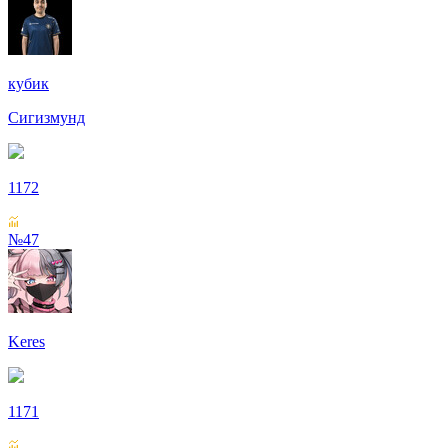
кубик
Сигизмунд
1172
№47
Keres
1171