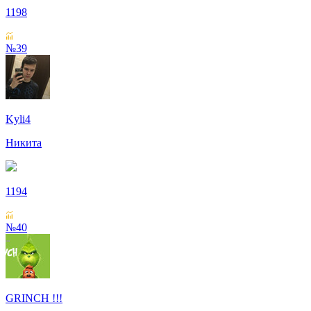
1198
№39
Kyli4
Никита
1194
№40
GRINCH !!!