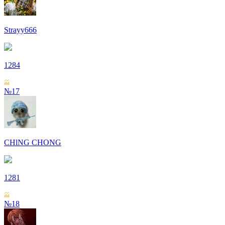
Strayy666
1284
№17
СHlNG СHONG
1281
№18