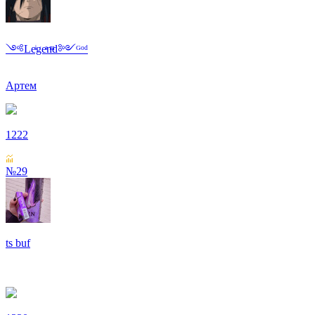
༺Leͥgeͣnͫd༻ᴳᵒᵈ
Артем
1222
№29
ts buf