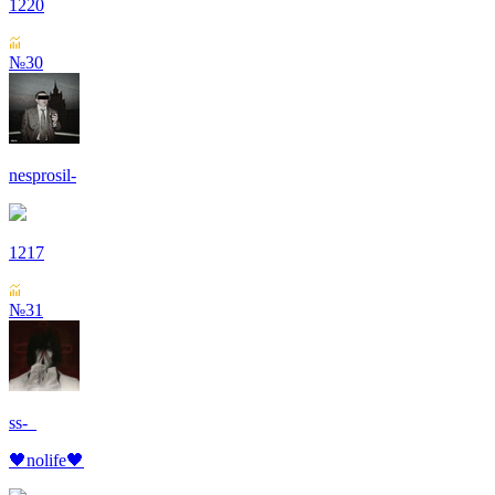
1220
№30
nesprosil-
1217
№31
ss-_
🖤nolife🖤