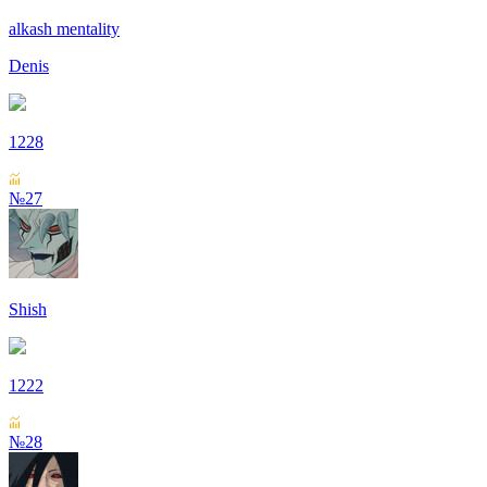
alkash mentality
Denis
1228
№27
Shish
1222
№28