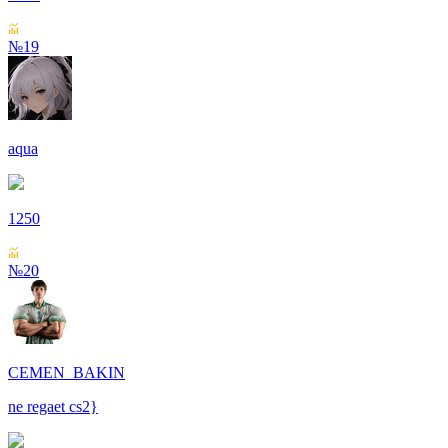
№19
aqua
1250
№20
CEMEN_BAKIN
ne regaet cs2}