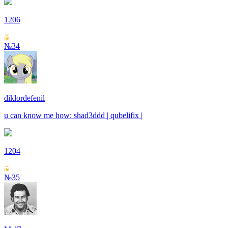
1206
№34
diklordefenil
u can know me how: shad3ddd | qubelifix |
1204
№35