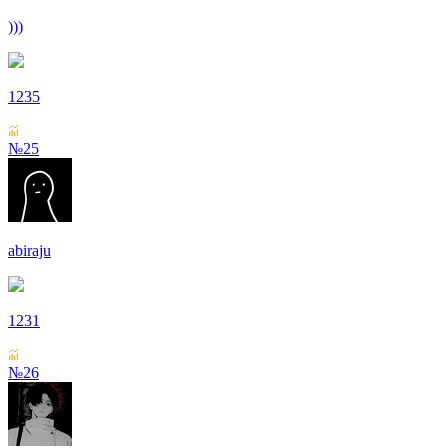
)))
1235
№25
abiraju
1231
№26