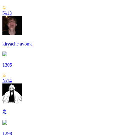
№13
kiryache avoma
1305
№14
贵
1298