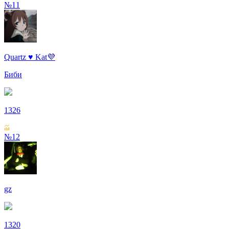
№11
Quartz ♥ Kat💜
Биби
1326
№12
gz
1320