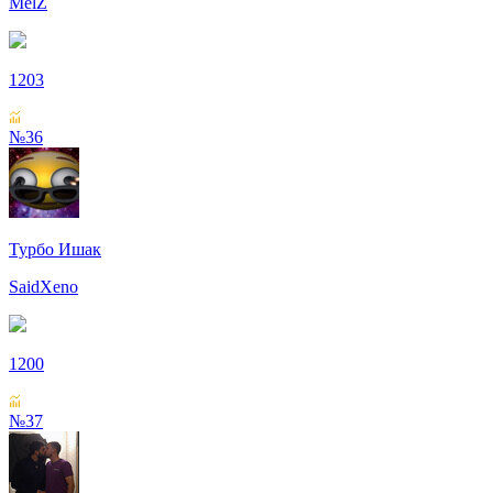
MelZ
1203
№36
Турбо Ишак
SaidXeno
1200
№37