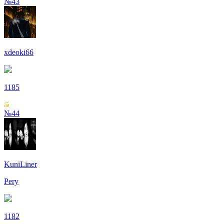
№43
xdeoki66
1185
№44
KuniLiner
Pery
1182