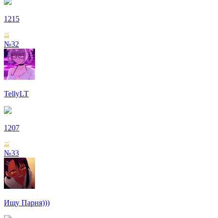
1215
№32
TellyLT
1207
№33
Ищу Парня)))