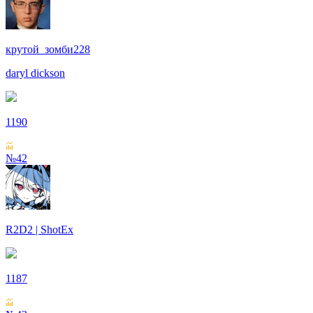
крутой_зомби228
daryl dickson
1190
№42
R2D2 | ShotEx
1187