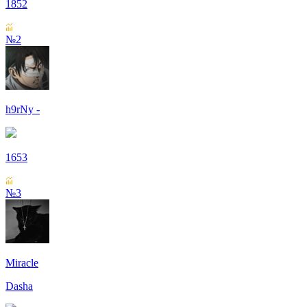
1852
№2
h9rNy -
1653
№3
Miracle
Dasha