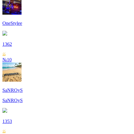
OneStylee
1362
№10
SaNROyS
SaNROyS
1353