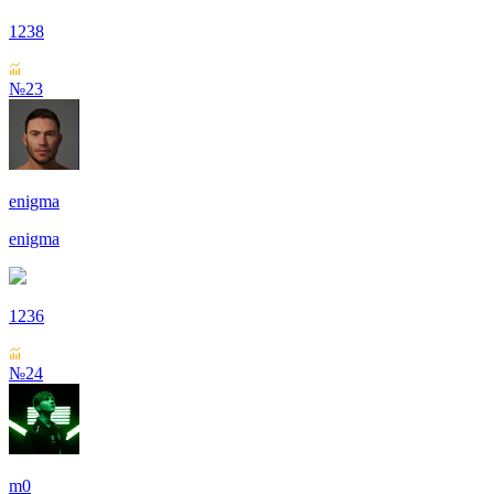
1238
№23
enigma
enigma
1236
№24
m0