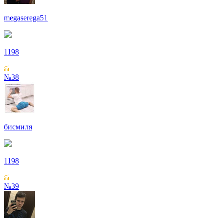
megaserega51
1198
№38
бисмиля
1198
№39