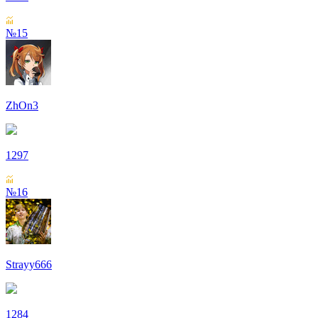
№15
ZhOn3
1297
№16
Strayy666
1284