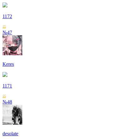
1172
№47
Keres
1171
№48
desolate