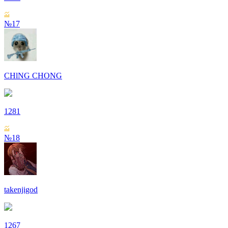
№17
СHlNG СHONG
1281
№18
takenjigod
1267