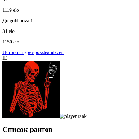
1119 elo
До gold nova 1:
31 elo
1150 elo
История турниров
steam
faceit
ID
Список рангов