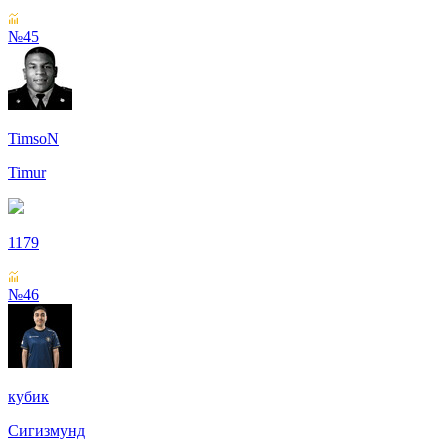
№45
TimsoN
Timur
1179
№46
кубик
Сигизмунд