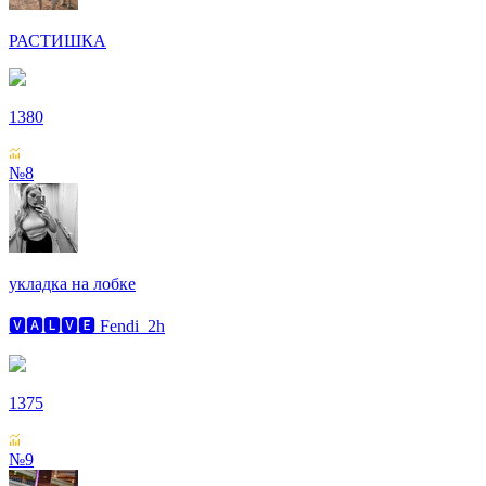
РАСТИШКА
1380
№8
укладка на лобке
🆅🅰🅻🆅🅴 Fendi_2h
1375
№9