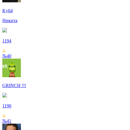
Kyli4
Никита
1194
№40
GRINCH !!!
1190
№41