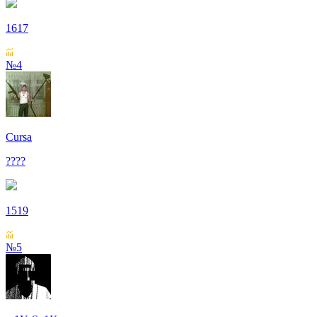
1617
№4
Cursa
????
1519
№5