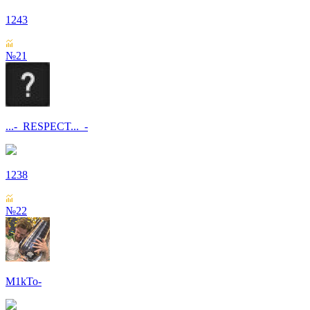
1243
№21
...-_RESPECT..._-
1238
№22
M1kTo-