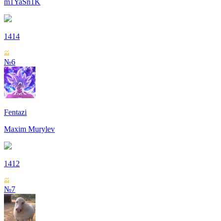
m1YaSn1K
1414
№6
Fentazi
Maxim Murylev
1412
№7