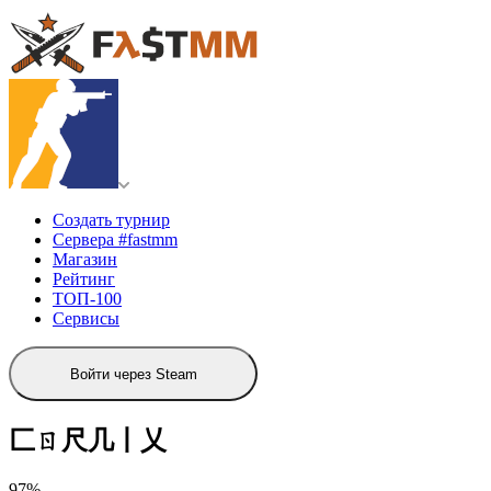
Создать турнир
Сервера #fastmm
Магазин
Рейтинг
ТОП-100
Сервисы
Войти через Steam
匚ㄖ尺几丨乂
97%