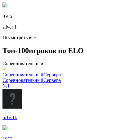
0 elo
silver 1
Посмотреть все
Топ-100
игроков по
ELO
Соревновательный
Соревновательный
Сервера
Соревновательный
Сервера
№1
m1rs1k