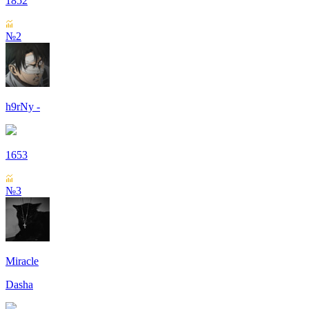
1852
№2
h9rNy -
1653
№3
Miracle
Dasha