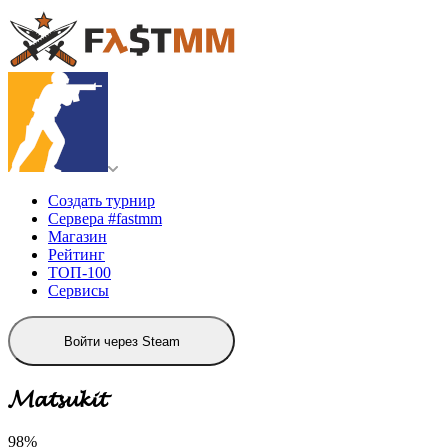
Создать турнир
Сервера #fastmm
Магазин
Рейтинг
ТОП-100
Сервисы
Войти через Steam
𝓜𝓪𝓽𝓼𝓾𝓴𝓲𝓽
98%