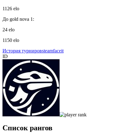
1126 elo
До gold nova 1:
24 elo
1150 elo
История турниров
steam
faceit
ID
Список рангов