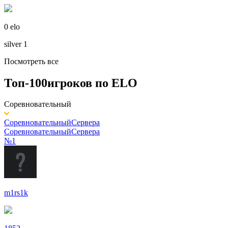
0 elo
silver 1
Посмотреть все
Топ-100
игроков по
ELO
Соревновательный
Соревновательный
Сервера
Соревновательный
Сервера
№1
m1rs1k