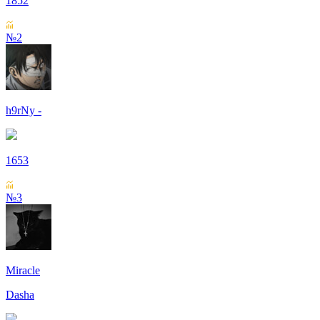
1852
№2
h9rNy -
1653
№3
Miracle
Dasha