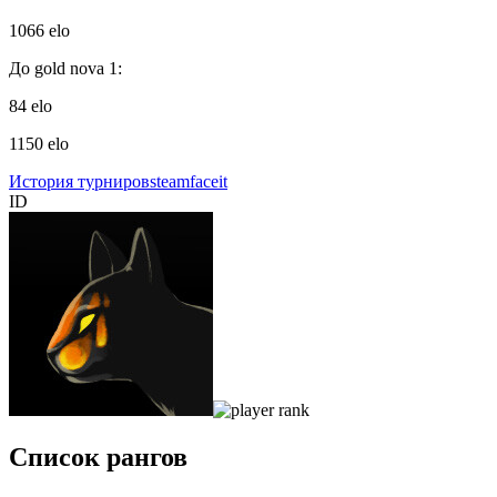
1066 elo
До gold nova 1:
84 elo
1150 elo
История турниров
steam
faceit
ID
Список рангов