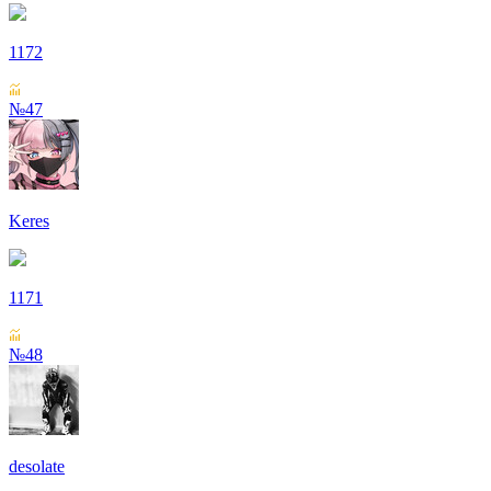
1172
№47
Keres
1171
№48
desolate