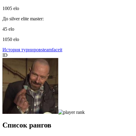
1005 elo
До silver elite master:
45 elo
1050 elo
История турниров
steam
faceit
ID
Список рангов