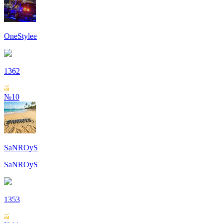
OneStylee
1362
№10
SaNROyS
SaNROyS
1353