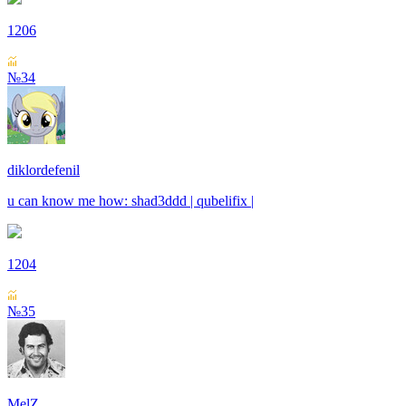
1206
№34
diklordefenil
u can know me how: shad3ddd | qubelifix |
1204
№35
MelZ