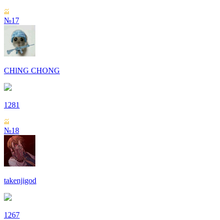
№17
СHlNG СHONG
1281
№18
takenjigod
1267