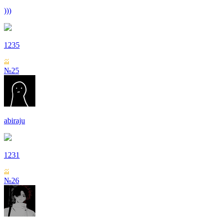
)))
1235
№25
abiraju
1231
№26