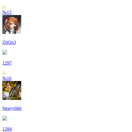
№15
ZhOn3
1297
№16
Strayy666
1284