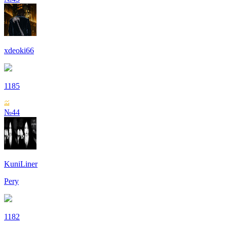
xdeoki66
1185
№44
KuniLiner
Pery
1182