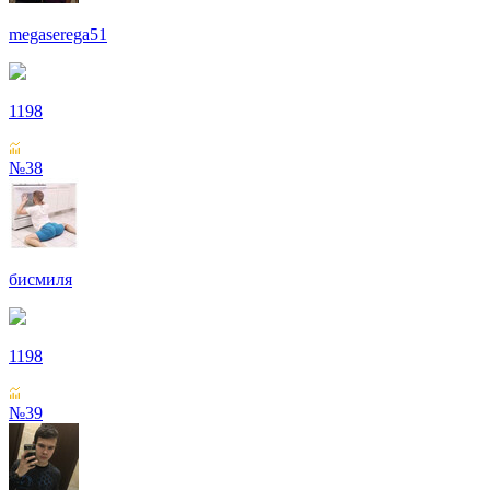
megaserega51
1198
№38
бисмиля
1198
№39