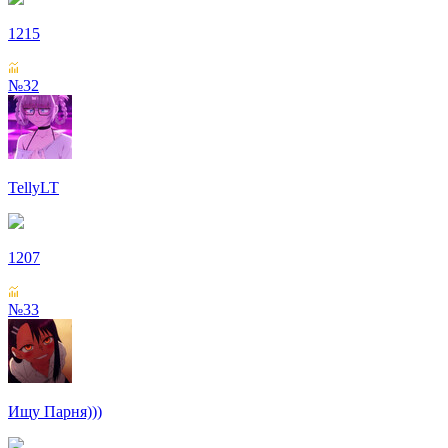
1215
№32
TellyLT
1207
№33
Ищу Парня)))