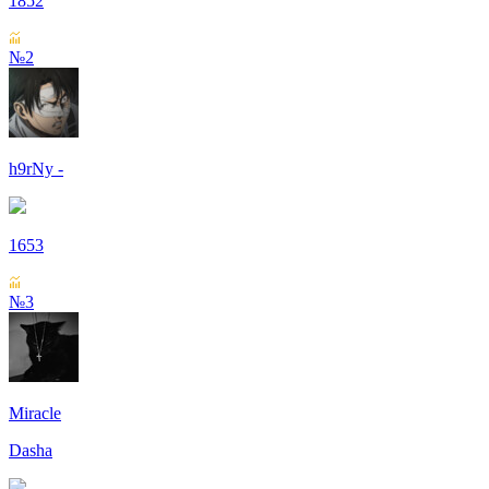
1852
№2
h9rNy -
1653
№3
Miracle
Dasha