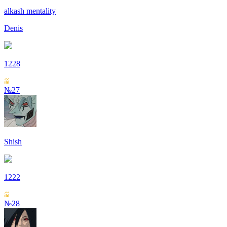
alkash mentality
Denis
1228
№27
Shish
1222
№28