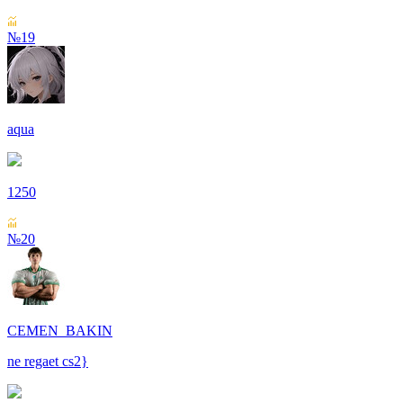
№19
aqua
1250
№20
CEMEN_BAKIN
ne regaet cs2}