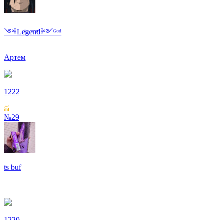
༺Leͥgeͣnͫd༻ᴳᵒᵈ
Артем
1222
№29
ts buf
1220