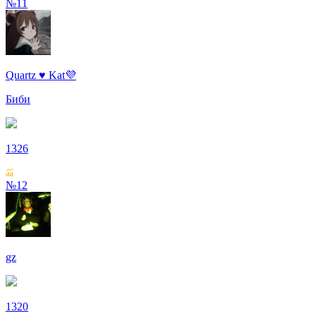
№11
Quartz ♥ Kat💜
Биби
1326
№12
gz
1320