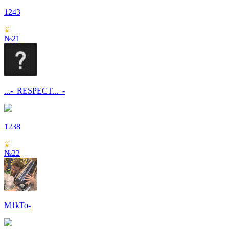
1243
№21
...-_RESPECT..._-
1238
№22
M1kTo-