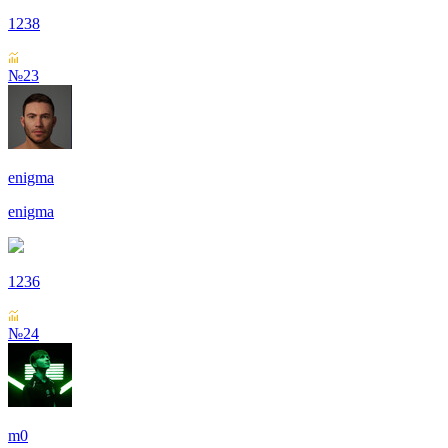
1238
№23
enigma
enigma
1236
№24
m0