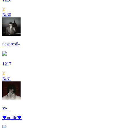
№30
nesprosil-
1217
№31
ss-_
🖤nolife🖤