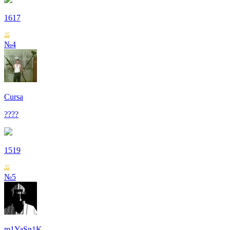
1617
№4
Cursa
????
1519
№5
m1YaSn1K