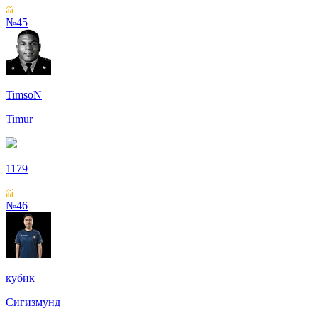
№45
TimsoN
Timur
1179
№46
кубик
Сигизмунд