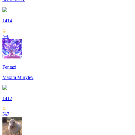
1414
№6
Fentazi
Maxim Murylev
1412
№7