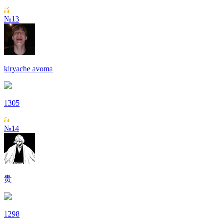
№13
kiryache avoma
1305
№14
贵
1298