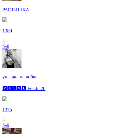
РАСТИШКА
1380
№8
укладка на лобке
🆅🅰🅻🆅🅴 Fendi_2h
1375
№9