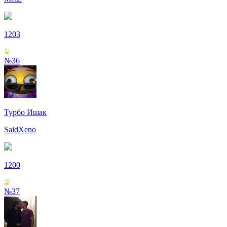
1203
№36
Турбо Ишак
SaidXeno
1200
№37