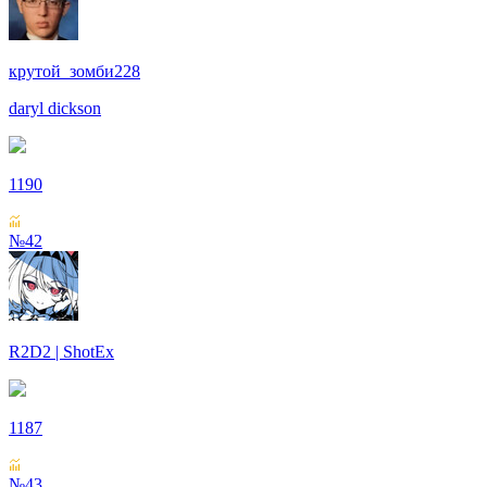
крутой_зомби228
daryl dickson
1190
№42
R2D2 | ShotEx
1187
№43