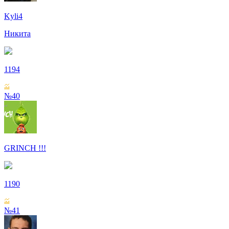
Kyli4
Никита
1194
№40
GRINCH !!!
1190
№41